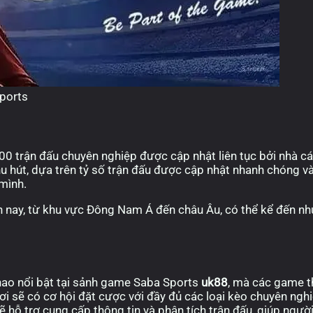
Sports
 trận đấu chuyên nghiệp được cập nhật liên tục bởi nhà cái
u hút, dựa trên tỷ số trận đấu được cập nhật nhanh chóng và
mình.
n nay, từ khu vực Đông Nam Á đến châu Âu, có thể kể đến n
ao nổi bật tại sảnh game Saba Sports
uk88
, mà các game t
chơi sẽ có cơ hội đặt cược với đầy đủ các loại kèo chuyên ng
ẽ hỗ trợ cung cấp thông tin và phân tích trận đấu, giúp ngườ