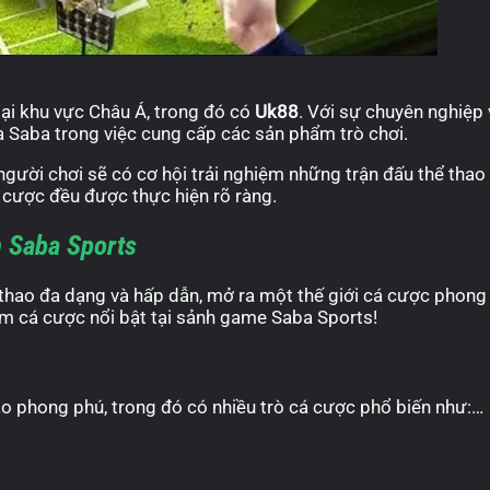
 tại khu vực Châu Á, trong đó có
Uk88
. Với sự chuyên nghiệp 
a Saba trong việc cung cấp các sản phẩm trò chơi.
 người chơi sẽ có cơ hội trải nghiệm những trận đấu thể tha
 cược đều được thực hiện rõ ràng.
h Saba Sports
thao đa dạng và hấp dẫn, mở ra một thế giới cá cược phong
m cá cược nổi bật tại sảnh game Saba Sports!
o phong phú, trong đó có nhiều trò cá cược phổ biến như:…