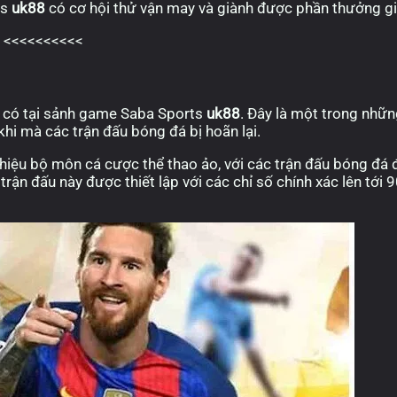
ts
uk88
có cơ hội thử vận may và giành được phần thưởng giá
<<<<<<<<<<
 có tại sảnh game Saba Sports
uk88
. Đây là một trong nhữ
khi mà các trận đấu bóng đá bị hoãn lại.
thiệu bộ môn cá cược thể thao ảo, với các trận đấu bóng đ
ận đấu này được thiết lập với các chỉ số chính xác lên tới 9