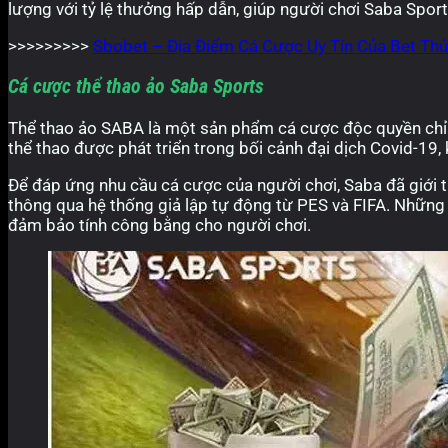
lượng với tỷ lệ thưởng hấp dẫn, giúp người chơi Saba Spor
>>>>>>>>>
Sbobet – Địa Điểm Cá Cược Uy Tín Của Bet Thủ
Cá cược thể thao ảo Saba Sports
Thể thao ảo SABA là một sản phẩm cá cược độc quyền chỉ
thể thao được phát triển trong bối cảnh đại dịch Covid-19, 
Để đáp ứng nhu cầu cá cược của người chơi, Saba đã giới 
thông qua hệ thống giả lập tự động từ PES và FIFA. Những tr
đảm bảo tính công bằng cho người chơi.