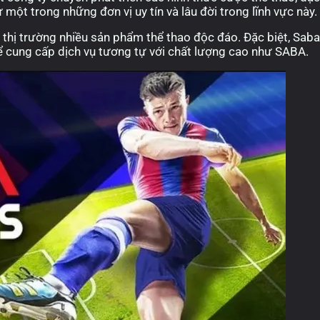
 một trong những đơn vị uy tín và lâu đời trong lĩnh vực này.
hị trường nhiều sản phẩm thể thao độc đáo. Đặc biệt, Saba 
 cung cấp dịch vụ tương tự với chất lượng cao như SABA.