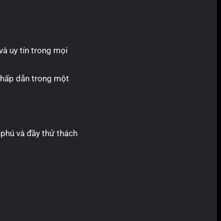
và uy tín trong mọi
o hấp dẫn trong một
 phú và đầy thử thách