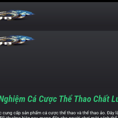
 Nghiệm Cá Cược Thể Thao Chất 
ực cung cấp sản phẩm cá cược thể thao và thể thao ảo. Đây l
c đổi thưởng hiện nay, mang đến cho người chơi một sảnh thể