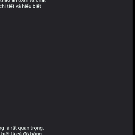
hi tiết và hiểu biết
g là rất quan trọng.
 biệt là cá độ bóng